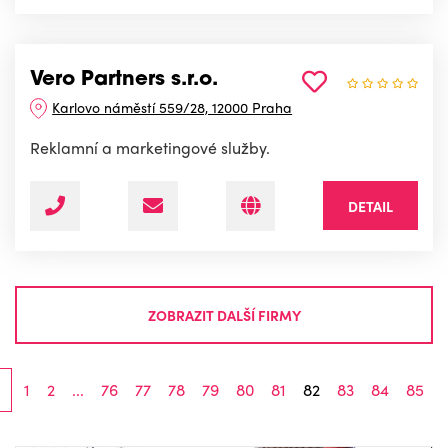
Vero Partners s.r.o.
Karlovo náměstí 559/28, 12000 Praha
Reklamní a marketingové služby.
DETAIL
ZOBRAZIT DALŠÍ FIRMY
1
2
...
76
77
78
79
80
81
82
83
84
85