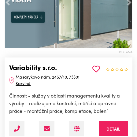
Předchozí
Nás
REKLAMA
Variability s.r.o.
Masarykovo nám. 2457/10, 73301
Karviná
Činnost: - služby v oblasti managementu kvality a
výroby - realizujeme kontrolní, měřící a opravné
práce - montážní práce, kompletace, balení
DETAIL