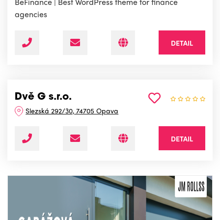
BeFinance | Best WordPress theme for finance
agencies
DETAIL
Dvě G s.r.o.
Slezská 292/30, 74705 Opava
DETAIL