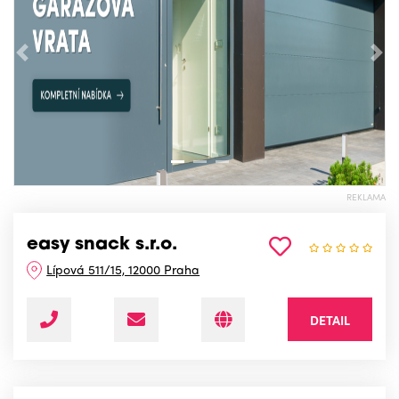
Předchozí
Nás
REKLAMA
easy snack s.r.o.
Lípová 511/15, 12000 Praha
DETAIL