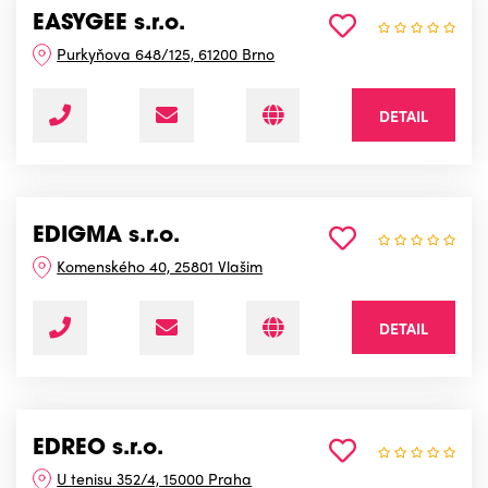
EASYGEE s.r.o.
Purkyňova 648/125, 61200 Brno
DETAIL
EDIGMA s.r.o.
Komenského 40, 25801 Vlašim
DETAIL
EDREO s.r.o.
U tenisu 352/4, 15000 Praha