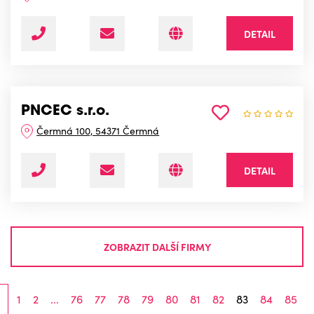
DETAIL
PNCEC s.r.o.
Čermná 100, 54371 Čermná
DETAIL
ZOBRAZIT DALŠÍ FIRMY
1
2
...
76
77
78
79
80
81
82
83
84
85