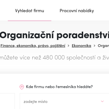
Vyhledat firmu
Pracovní nabídky
Organizační poradenstv
Finance, ekonomika, právo, pojištění
Ekonomika
Organ
můžete více než 480 000 společností a živ
Kde firmu nebo řemeslníka hledáte?