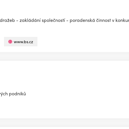
h dražeb - zakládání společností - poradenská činnost v konku
www.bs.cz
vých podniků