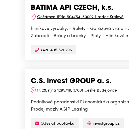
BATIMA API CZECH, k.s.
Gočárova třída 504/54, 50002 Hradec Králové
hliníkové výrobky: - Rolety - Garážová vrata -
Zábradlí - Brány a branky - Ploty - Hliníkové mř
+420 495 521 296
C.S. invest GROUP a. s.
tř. 28. října 1295/19, 37001 České Budějovice
Podnikové poradenství Ekonomické a organizač
Prodej maziv AGIP Leasing
Odeslat poptávku
investgroup.cz