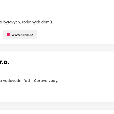
ba bytových, rodinných domů.
www.hene.cz
.o.
na vodovodní řad - úprava vody.