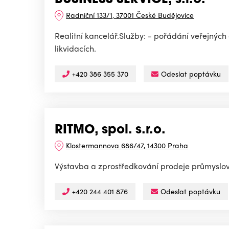
BUSINESS SERVICE, s.r.o.
Radniční 133/1, 37001 České Budějovice
Realitní kancelář.Služby: - pořádání veřejnýc
likvidacích.
+420 386 355 370
Odeslat poptávku
RITMO, spol. s.r.o.
Klostermannova 686/47, 14300 Praha
Výstavba a zprostředkování prodeje průmyslo
+420 244 401 876
Odeslat poptávku