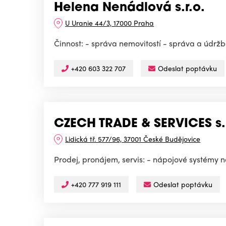
Helena Nenádlová s.r.o.
U Uranie 44/3, 17000 Praha
Činnost: - správa nemovitostí - správa a údrž
+420 603 322 707
Odeslat poptávku
CZECH TRADE & SERVICES s.r
Lidická tř. 577/96, 37001 České Budějovice
Prodej, pronájem, servis: - nápojové systémy 
+420 777 919 111
Odeslat poptávku