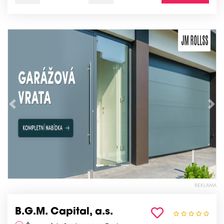
Předchozí
Nás
REKLAMA
B.G.M. Capital, a.s.