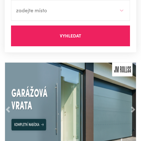
VYHLEDAT
Předchozí
Nás