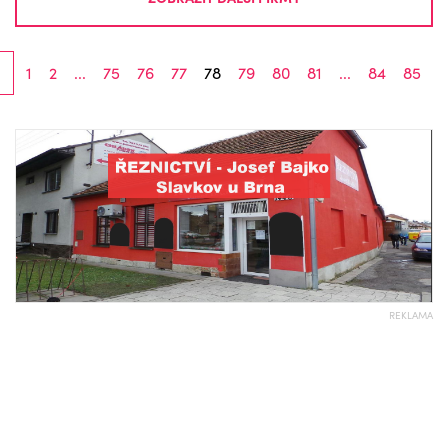
1
2
...
75
76
77
78
79
80
81
...
84
85
REKLAMA