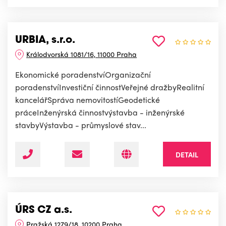
URBIA, s.r.o.
Králodvorská 1081/16, 11000 Praha
Ekonomické poradenstvíOrganizační
poradenstvíInvestiční činnostVeřejné dražbyRealitní
kancelářSpráva nemovitostíGeodetické
práceInženýrská činnostvýstavba - inženýrské
stavbyVýstavba - průmyslové stav...
DETAIL
ÚRS CZ a.s.
Pražská 1279/18, 10200 Praha