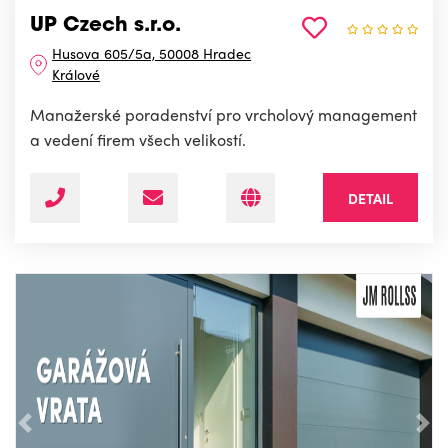
UP Czech s.r.o.
Husova 605/5a, 50008 Hradec
Králové
Manažerské poradenství pro vrcholový management
a vedení firem všech velikostí.
DETAIL
Předchozí
Nás