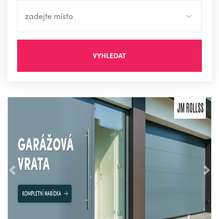
VYHLEDAT
Předchozí
Nás