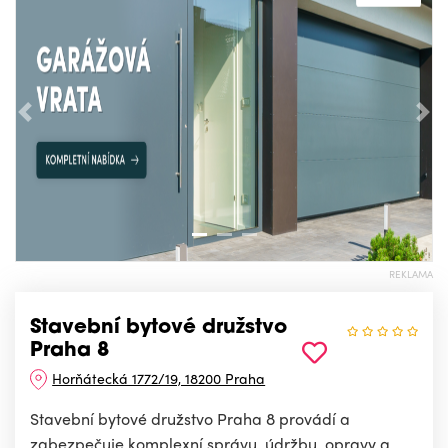
Předchozí
Nás
REKLAMA
Stavební bytové družstvo
Praha 8
Horňátecká 1772/19, 18200 Praha
Stavební bytové družstvo Praha 8 provádí a
zabezpečuje komplexní správu, údržbu, opravy a