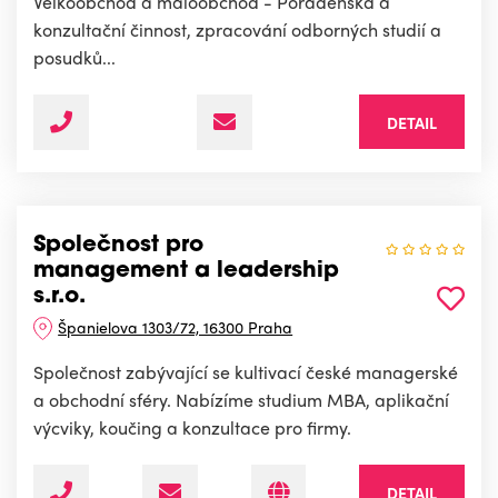
Velkoobchod a maloobchod - Poradenská a
konzultační činnost, zpracování odborných studií a
posudků...
DETAIL
Společnost pro
management a leadership
s.r.o.
Španielova 1303/72, 16300 Praha
Společnost zabývající se kultivací české managerské
a obchodní sféry. Nabízíme studium MBA, aplikační
výcviky, koučing a konzultace pro firmy.
DETAIL