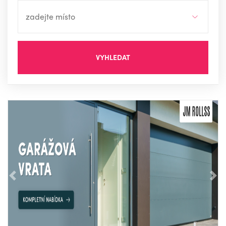
VYHLEDAT
Předchozí
Nás