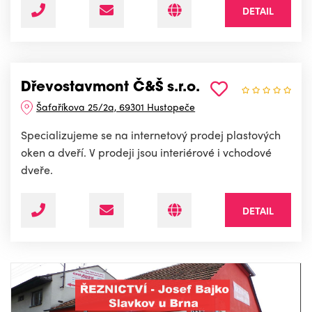
DETAIL
Dřevostavmont Č&Š s.r.o.
Šafaříkova 25/2a, 69301 Hustopeče
Specializujeme se na internetový prodej plastových
oken a dveří. V prodeji jsou interiérové i vchodové
dveře.
DETAIL