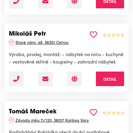
DETAIL
Mikoláš Petr
Staré nám. 48, 36301 Ostrov
Výroba, prodej, montáž: - nábytek na míru - kuchyně
- vestavěné skříně - koupelny - zahradní nábytek
DETAIL
Tomáš Mareček
Závodu míru 11/120, 36017 Karlovy Vary
Podlahářství.Pokládka všech druhů podlahové