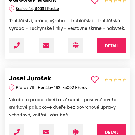
Jaroslav Málek
Kosice 14, 50351 Kosice
Truhlářství, práce, výroba: - truhlářské - truhlářská
výroba - kuchyňské linky - vestavné skříně - nábytek.
DETAIL
Josef Jurošek
Přerov VIII-Henčlov 192, 75002 Přerov
Výroba a prodej dveří a zárubní - posuvné dveře -
smrkové palubkové dveře bez povrchové úpravy
vchodové, vnitřní i zárubně
DETAIL