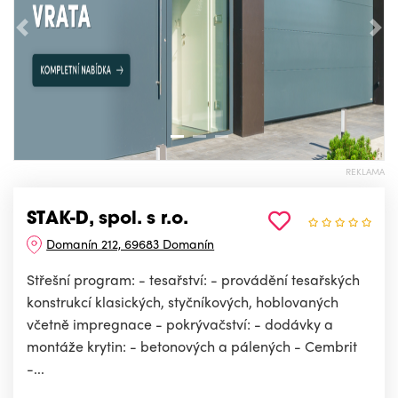
Předchozí
Nás
REKLAMA
STAK-D, spol. s r.o.
Domanín 212, 69683 Domanín
Střešní program: - tesařství: - provádění tesařských
konstrukcí klasických, styčníkových, hoblovaných
včetně impregnace - pokrývačství: - dodávky a
montáže krytin: - betonových a pálených - Cembrit
-...