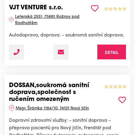
VJT VENTURE s.r.o.
Letenská 2551, 75661 Rožnov pod
Radhoštěm
Autodoprava, doprava: - soukromá sanitní doprava.
DETAIL
DOSSAN,soukromá sanitní
doprava,společnost s
ručením omezeným
Msgr. Šrámka 1184/10, 74101 Nový Jičín
Dopravní zdravotní služby: - sanitní doprava -
přeprava pacientů pro Nový Jičín, Frenštát pod
Radhoštěm, Bílovec.Autoservis, autooprava, servis,