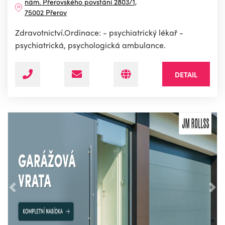
nám. Přerovského povstání 2803/1,
75002 Přerov
Zdravotnictví.Ordinace: - psychiatrický lékař -
psychiatrická, psychologická ambulance.
DETAIL
Předchozí
Nás