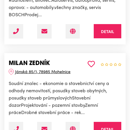
oprava: - automobily.všechny značky, servis
BOSCHProdej...
DETAIL
MILAN ZEDNÍK
Jánská 85/1, 78985 Mohelnice
Soudní znalec - ekonomie a stavebnictví ceny a
odhady nemovitostí, posudky staveb obytných,
posudky staveb průmyslovýchStavební
dozorProjektování - pozemní stavbyZemní
práceDrobné stavební práce - rek...
DETAIL