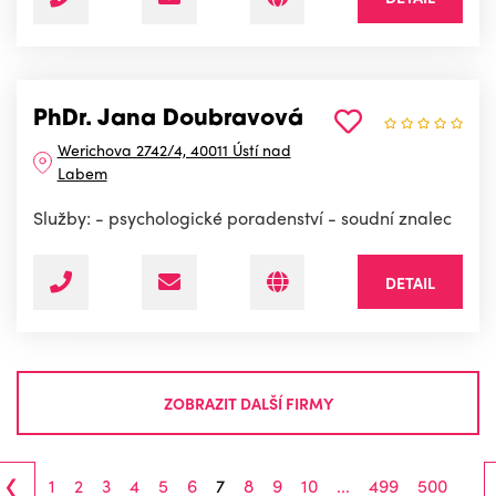
PhDr. Jana Doubravová
Werichova 2742/4, 40011 Ústí nad
Labem
Služby: - psychologické poradenství - soudní znalec
DETAIL
ZOBRAZIT DALŠÍ FIRMY
‹
1
2
3
4
5
6
7
8
9
10
...
499
500