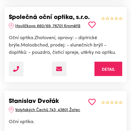
Společná oční optika, s.r.o.
Havlíčkova 660/69, 76701 Kroměříž
Oční optika.Zhotovení, opravy: - diptrické
brýle.Maloobchod, prodej: - slunečních brýlí -
doplňků: - pouzdra, čisticí spreje, utěrky na optiku.
DETAIL
Stanislav Dvořák
Volyňských Čechů 743, 43801 Žatec
Oční optika.