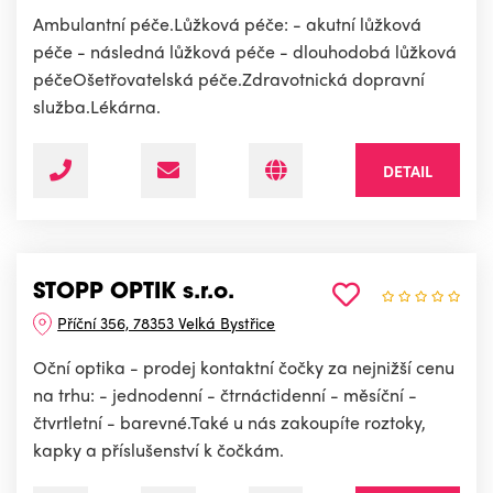
Ambulantní péče.Lůžková péče: - akutní lůžková
péče - následná lůžková péče - dlouhodobá lůžková
péčeOšetřovatelská péče.Zdravotnická dopravní
služba.Lékárna.
DETAIL
STOPP OPTIK s.r.o.
Příční 356, 78353 Velká Bystřice
Oční optika - prodej kontaktní čočky za nejnižší cenu
na trhu: - jednodenní - čtrnáctidenní - měsíční -
čtvrtletní - barevné.Také u nás zakoupíte roztoky,
kapky a příslušenství k čočkám.