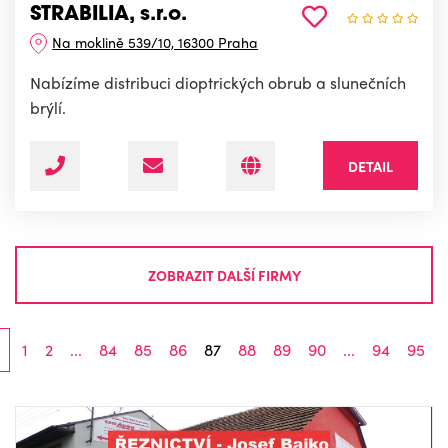
STRABILIA, s.r.o.
Na moklině 539/10, 16300 Praha
Nabízíme distribuci dioptrických obrub a slunečních
brýlí.
DETAIL
ZOBRAZIT DALŠÍ FIRMY
1
2
...
84
85
86
87
88
89
90
...
94
95