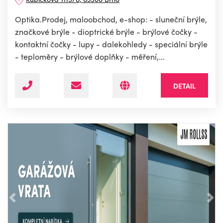
Optika.Prodej, maloobchod, e-shop: - sluneční brýle,
značkové brýle - dioptrické brýle - brýlové čočky -
kontaktní čočky - lupy - dalekohledy - speciální brýle
- teploměry - brýlové doplňky - měření,...
DETAIL
Předchozí
Nás