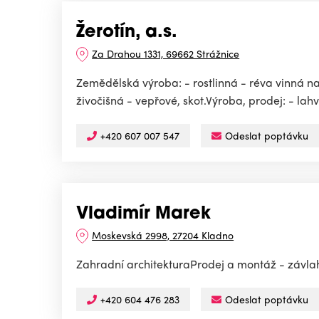
Žerotín, a.s.
Za Drahou 1331, 69662 Strážnice
Zemědělská výroba: - rostlinná - réva vinná na 
živočišná - vepřové, skot.Výroba, prodej: - lahvo
+420 607 007 547
Odeslat poptávku
Vladimír Marek
Moskevská 2998, 27204 Kladno
Zahradní architekturaProdej a montáž - závlaho
+420 604 476 283
Odeslat poptávku