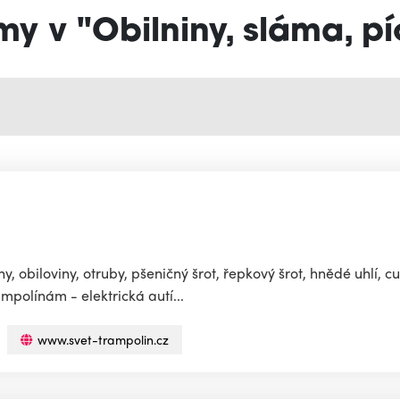
my v "Obilniny, sláma, p
y, obiloviny, otruby, pšeničný šrot, řepkový šrot, hnědé uhlí, 
mpolínám - elektrická autí...
www.svet-trampolin.cz