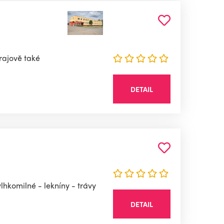
krajově také
DETAIL
lhkomilné - lekníny - trávy
DETAIL