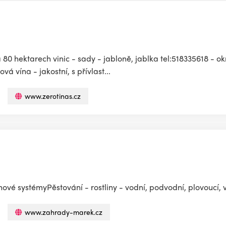
80 hektarech vinic - sady - jabloně, jablka tel:518335618 - o
vá vína - jakostní, s přívlast...
www.zerotinas.cz
vé systémyPěstování - rostliny - vodní, podvodní, plovoucí, v
www.zahrady-marek.cz