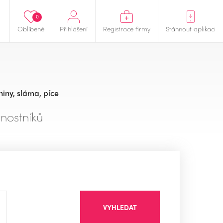
0
Oblíbené
Přihlášení
Registrace firmy
Stáhnout aplikaci
niny, sláma, píce
nostníků
VYHLEDAT