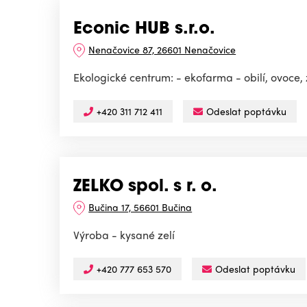
Econic HUB s.r.o.
Nenačovice 87, 26601 Nenačovice
Ekologické centrum: - ekofarma - obilí, ovoce,
+420 311 712 411
Odeslat poptávku
ZELKO spol. s r. o.
Bučina 17, 56601 Bučina
Výroba - kysané zelí
+420 777 653 570
Odeslat poptávku