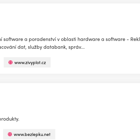
ní software a poradenství v oblasti hardware a software - Rek
ování dat, služby databank, správ...
www.zivyplot.cz
produkty.
www.bezlepku.net