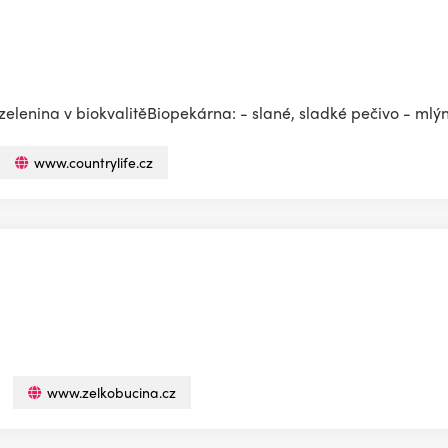
 zelenina v biokvalitěBiopekárna: - slané, sladké pečivo - mlý
www.countrylife.cz
www.zelkobucina.cz