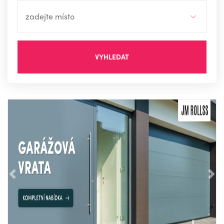
VYHLEDAT
Předchozí
Nás