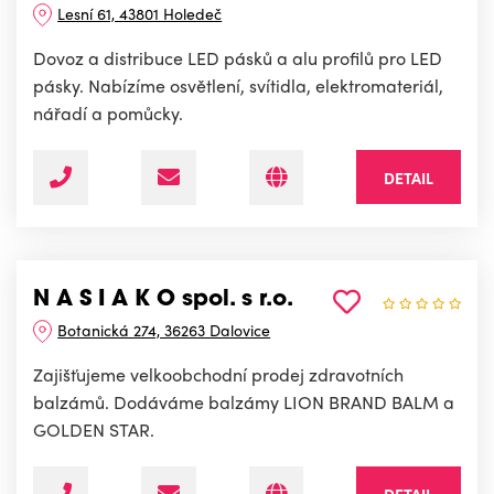
Lesní 61, 43801 Holedeč
Dovoz a distribuce LED pásků a alu profilů pro LED
pásky. Nabízíme osvětlení, svítidla, elektromateriál,
nářadí a pomůcky.
DETAIL
N A S I A K O spol. s r.o.
Botanická 274, 36263 Dalovice
Zajišťujeme velkoobchodní prodej zdravotních
balzámů. Dodáváme balzámy LION BRAND BALM a
GOLDEN STAR.
DETAIL