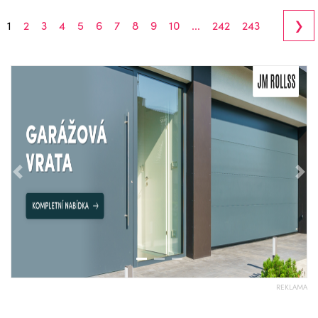
›
1
2
3
4
5
6
7
8
9
10
...
242
243
Předchozí
Nás
REKLAMA