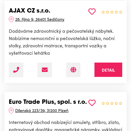
AJAX CZ s.r.o.
28. října 9, 26401 Sedlčany
Dodáváme zdravotnický a pečovatelský nábytek.
Nabízíme nemocniční a pečovatelská lůžka, noční
stolky, zdravotní matrace, transportní vozíky a
vyšetřovací lehátka
DETAIL
Euro Trade Plus, spol. s r.o.
Dílenská 223/39, 31200 Plzeň
Internetový obchod nabízející amulety, stříbro, zlato,
potravinové doplňky, magnetické náramky, vykládací