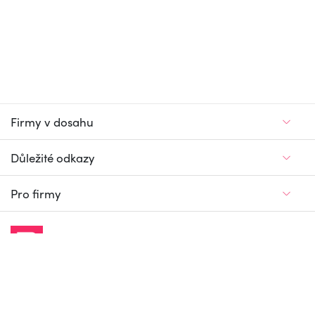
Firmy v dosahu
Důležité odkazy
Pro firmy
Jedinečný firemní
a pracovní portál
© Firmy v dosahu.cz