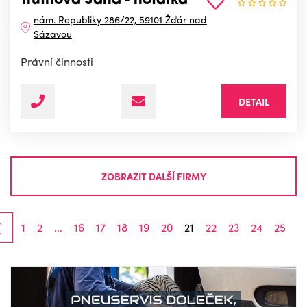
Trutnová Jana - notářka
nám. Republiky 286/22, 59101 Žďár nad
Sázavou
Právní činnosti
DETAIL
ZOBRAZIT DALŠÍ FIRMY
‹
1
2
...
16
17
18
19
20
21
22
23
24
25