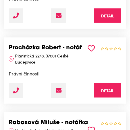
DETAIL
Procházka Robert - notář
Piaristická 22/8, 37001 České
Budějovice
Právní činnosti
DETAIL
Rabasová Miluše - notářka