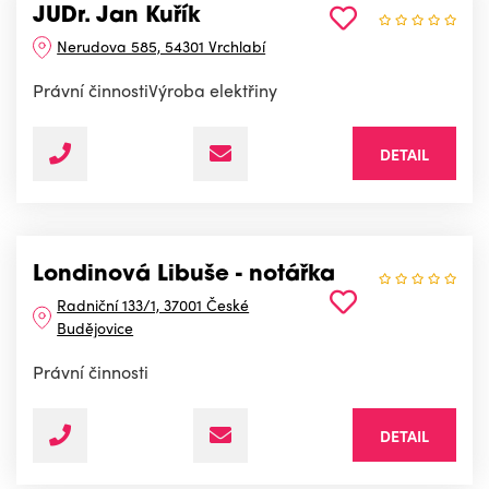
JUDr. Jan Kuřík
Nerudova 585, 54301 Vrchlabí
Právní činnostiVýroba elektřiny
DETAIL
Londinová Libuše - notářka
Radniční 133/1, 37001 České
Budějovice
Právní činnosti
DETAIL