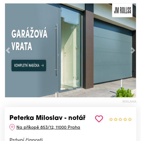
Předchozí
Nás
REKLAMA
Peterka Miloslav - notář
Na příkopě 853/12, 11000 Praha
Právní činnosti