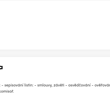
a
 - sepisování listin: - smlouvy, závěti - osvědčování - ověřování
komisař.