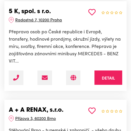
5 K, spol. s r.o.
Radostná 7, 10200 Praha
Přeprava osob po České republice i Evropě,
transfery, hodinové pronájmy, okružní jízdy, výlety na
míru, svatby, firemní akce, konference. Přeprava je
zajišťována zánovními minibusy MERCEDES - BENZ
VIT...
DETAIL
A + A RENAX, s.r.o.
Přízova 3, 60200 Brno
Stěhování Brno - tuzemské i zahraničí. - všeho druhu