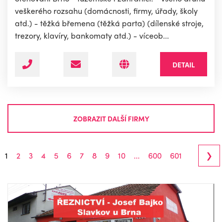
veškerého rozsahu (domácnosti, firmy, úřady, školy
atd.) - těžká břemena (těžká parta) (dílenské stroje,
trezory, klavíry, bankomaty atd.) - víceob...
DETAIL
ZOBRAZIT DALŠÍ FIRMY
›
1
2
3
4
5
6
7
8
9
10
...
600
601