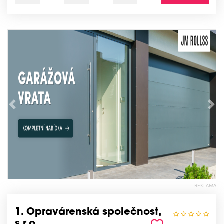
Předchozí
Nás
REKLAMA
1. Opravárenská společnost,