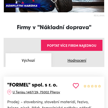
REKLAMA
Firmy v "Nákladní doprava"
POPTAT VÍCE FIREM NAJEDNOU
Výchozí
Hodnocení
"FORMEL" spol. s r. o.
U Tenisu 1467/29, 75002 Přerov
Prodej: - stavebniny, stavební materiál, řezivo,
železo, písek, štěrk, řemeslnické potřeby, nářadí,