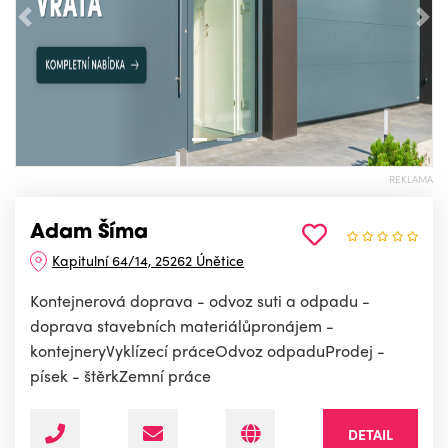
Předchozí
Nás
REKLAMA
Adam Šíma
Kapitulní 64/14, 25262 Únětice
Kontejnerová doprava - odvoz suti a odpadu -
doprava stavebních materiálůpronájem -
kontejneryVyklízecí práceOdvoz odpaduProdej -
písek - štěrkZemní práce
DETAIL