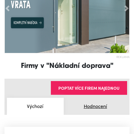
Předchozí
Nás
REKLAMA
Firmy v "Nákladní doprava"
POPTAT VÍCE FIREM NAJEDNOU
Výchozí
Hodnocení