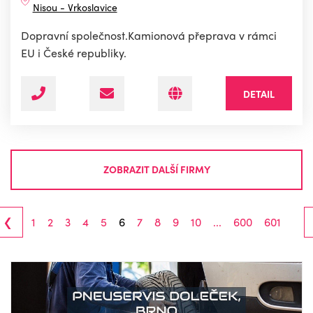
Nisou - Vrkoslavice
Dopravní společnost.Kamionová přeprava v rámci
EU i České republiky.
DETAIL
ZOBRAZIT DALŠÍ FIRMY
‹
1
2
3
4
5
6
7
8
9
10
...
600
601