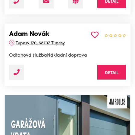
DETAIL
Adam Novák
Tupesy 170, 68707 Tupesy
Odtahová službaNákladní doprava
DETAIL