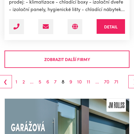
prodej: - klimatizace - chladící boxy - izolační dveře
- izolační panely, hygienické lišty - chladící nábytek...
DETAIL
ZOBRAZIT DALŠÍ FIRMY
‹
1
2
...
5
6
7
8
9
10
11
...
70
71