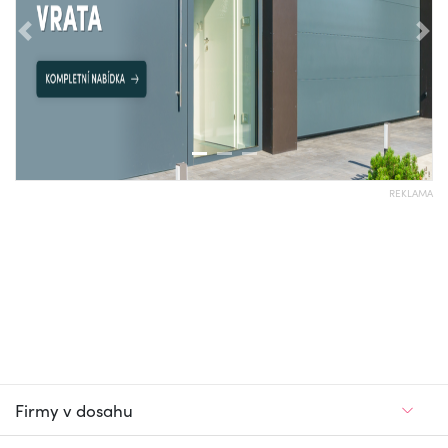
Předchozí
Nás
REKLAMA
Firmy v dosahu