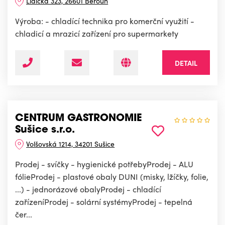
Lidická 323, 26601 Beroun
Výroba: - chladící technika pro komerční využití -
chladicí a mrazicí zařízení pro supermarkety
DETAIL
CENTRUM GASTRONOMIE
Sušice s.r.o.
Volšovská 1214, 34201 Sušice
Prodej - svíčky - hygienické potřebyProdej - ALU
fólieProdej - plastové obaly DUNI (misky, lžíčky, folie,
...) - jednorázové obalyProdej - chladící
zařízeníProdej - solární systémyProdej - tepelná
čer...