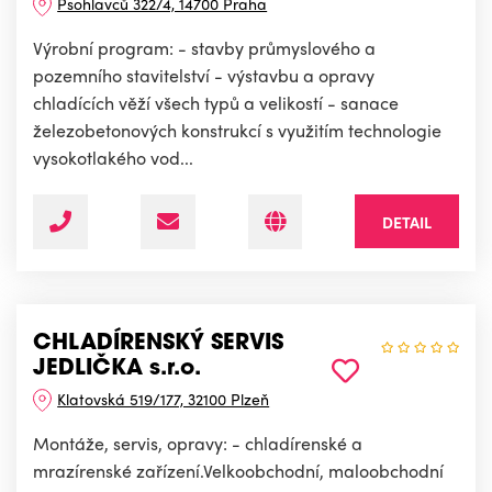
Psohlavců 322/4, 14700 Praha
Výrobní program: - stavby průmyslového a
pozemního stavitelství - výstavbu a opravy
chladících věží všech typů a velikostí - sanace
železobetonových konstrukcí s využitím technologie
vysokotlakého vod...
DETAIL
CHLADÍRENSKÝ SERVIS
JEDLIČKA s.r.o.
Klatovská 519/177, 32100 Plzeň
Montáže, servis, opravy: - chladírenské a
mrazírenské zařízení.Velkoobchodní, maloobchodní