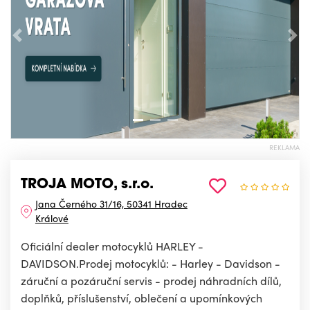
Předchozí
Nás
REKLAMA
TROJA MOTO, s.r.o.
Jana Černého 31/16, 50341 Hradec
Králové
Oficiální dealer motocyklů HARLEY -
DAVIDSON.Prodej motocyklů: - Harley - Davidson -
záruční a pozáruční servis - prodej náhradních dílů,
doplňků, příslušenství, oblečení a upomínkových