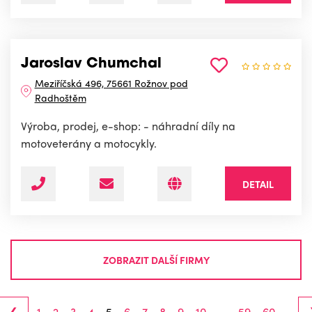
Jaroslav Chumchal
Meziříčská 496, 75661 Rožnov pod
Radhoštěm
Výroba, prodej, e-shop: - náhradní díly na
motoveterány a motocykly.
DETAIL
ZOBRAZIT DALŠÍ FIRMY
‹
1
2
3
4
5
6
7
8
9
10
...
59
60