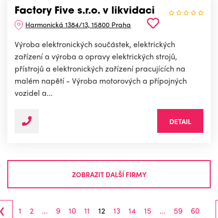
Factory Five s.r.o. v likvidaci
Harmonická 1384/13, 15800 Praha
Výroba elektronických součástek, elektrických
zařízení a výroba a opravy elektrických strojů,
přístrojů a elektronických zařízení pracujících na
malém napětí - Výroba motorových a přípojných
vozidel a...
DETAIL
ZOBRAZIT DALŠÍ FIRMY
‹
1
2
...
9
10
11
12
13
14
15
...
59
60