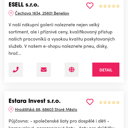
ESELL s.r.o.
Čechova 1634, 25601 Benešov
V naší nákupní galerii naleznete nejen velký
sortiment, ale i příznivé ceny, kvalifikovaný přístup
našich pracovníků a vysokou kvalitu poskytovaných
služeb. V našem e-shopu naleznete pneu, disky,
hrač...
DETAIL
Estara Invest s.r.o.
Hradišťská 88, 68603 Staré Město
Půjčovna: - společenské šaty pro dospělé i děti -
karnevalové, narozeninové šaty - šaty pro drůžičky.