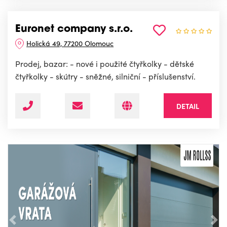
Euronet company s.r.o.
Holická 49, 77200 Olomouc
Prodej, bazar: - nové i použité čtyřkolky - dětské
čtyřkolky - skútry - sněžné, silniční - příslušenství.
DETAIL
Předchozí
Nás