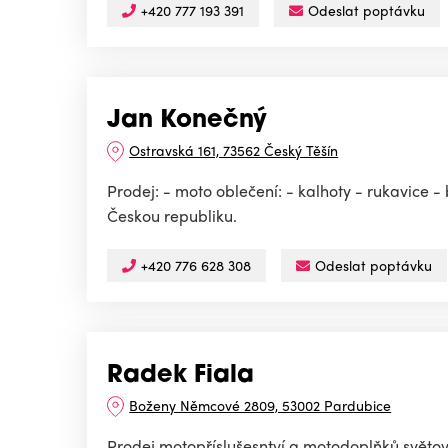
+420 777 193 391
Odeslat poptávku
Jan Konečný
Ostravská 161, 73562 Český Těšín
Prodej: - moto oblečení: - kalhoty - rukavice
Českou republiku.
+420 776 628 308
Odeslat poptávku
Radek Fiala
Boženy Němcové 2809, 53002 Pardubice
Prodej motopříslušesntví a motodoplňků světový