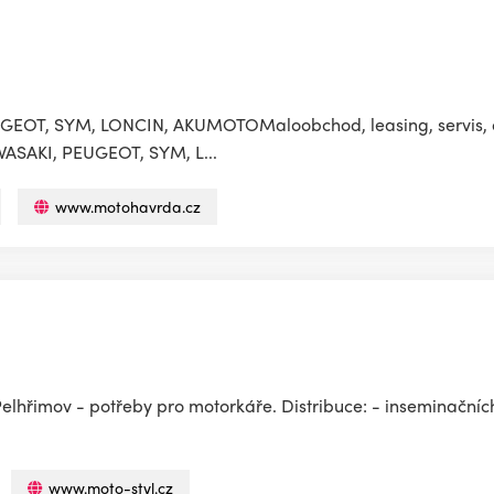
GEOT, SYM, LONCIN, AKUMOTOMaloobchod, leasing, servis, op
KAWASAKI, PEUGEOT, SYM, L...
www.motohavrda.cz
Pelhřimov - potřeby pro motorkáře. Distribuce: - inseminační
www.moto-styl.cz