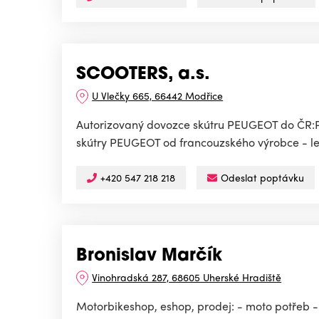
SCOOTERS, a.s.
U Vlečky 665, 66442 Modřice
Autorizovaný dovozce skútru PEUGEOT do ČR:Prod
skútry PEUGEOT od francouzského výrobce - le
+420 547 218 218
Odeslat poptávku
Bronislav Marčík
Vinohradská 287, 68605 Uherské Hradiště
Motorbikeshop, eshop, prodej: - moto potřeb - k