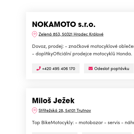
NOKAMOTO s.r.o.
Zelená 853, 50321 Hradec Králové
Dovoz, prodej: - značkové motocyklové oblečení
- doplňkyOficiální prodejce motocyklů Honda.
+420 495 406 170
Odeslat poptávku
Miloš Ježek
Střítežská 28, 54101 Trutnov
Top BikeMotocykly: - motobazar - servis - náhr