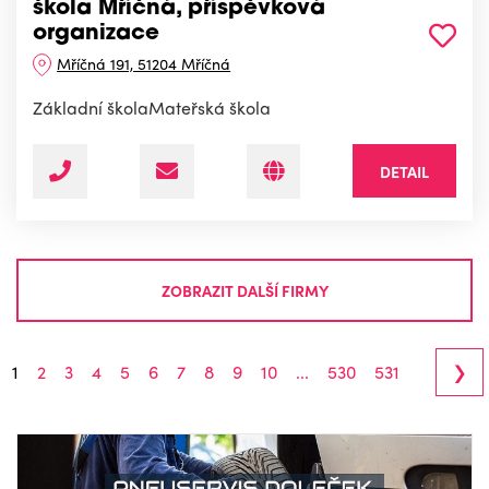
škola Mříčná, příspěvková
organizace
Mříčná 191, 51204 Mříčná
Základní školaMateřská škola
DETAIL
ZOBRAZIT DALŠÍ FIRMY
›
1
2
3
4
5
6
7
8
9
10
...
530
531