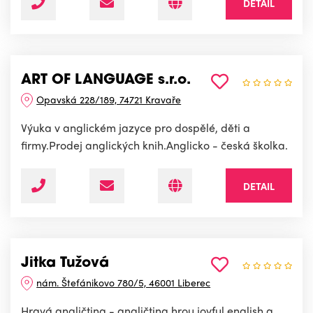
DETAIL
ART OF LANGUAGE s.r.o.
Opavská 228/189, 74721 Kravaře
Výuka v anglickém jazyce pro dospělé, děti a
firmy.Prodej anglických knih.Anglicko - česká školka.
DETAIL
Jitka Tužová
nám. Štefánikovo 780/5, 46001 Liberec
Hravá angličtina - angličtina hrou joyful english a