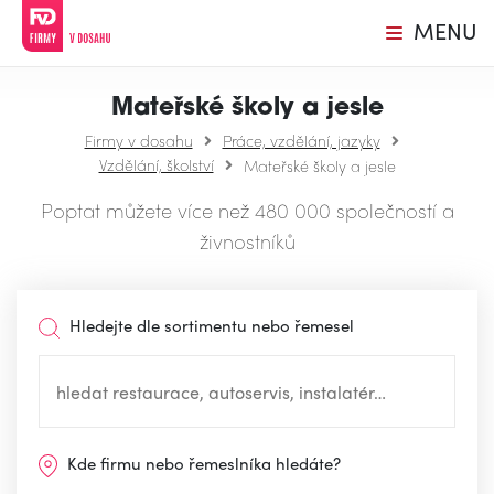
MENU
Mateřské školy a jesle
Firmy v dosahu
Práce, vzdělání, jazyky
Vzdělání, školství
Mateřské školy a jesle
Poptat můžete více než 480 000 společností a
živnostníků
Hledejte dle sortimentu nebo řemesel
Kde firmu nebo řemeslníka hledáte?