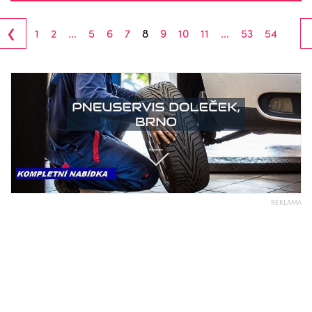
‹
1
2
...
5
6
7
8
9
10
11
...
53
54
REKLAMA