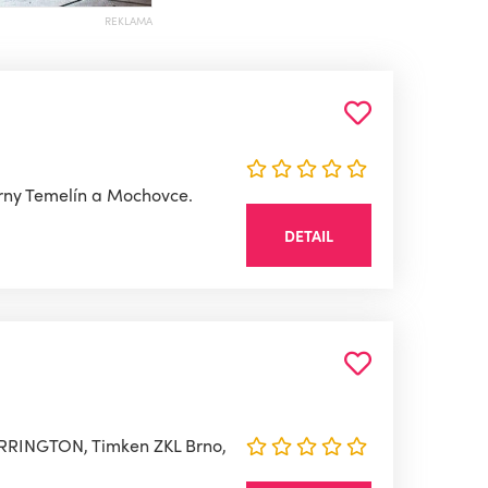
REKLAMA
árny Temelín a Mochovce.
DETAIL
 TORRINGTON, Timken ZKL Brno,