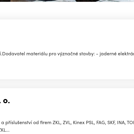
.Dodavatel materiálu pro význačné stavby: - jaderné elektr
 o.
ek a příslušenství od firem ZKL, ZVL, Kinex PSL, FAG, SKF, INA,
KL...