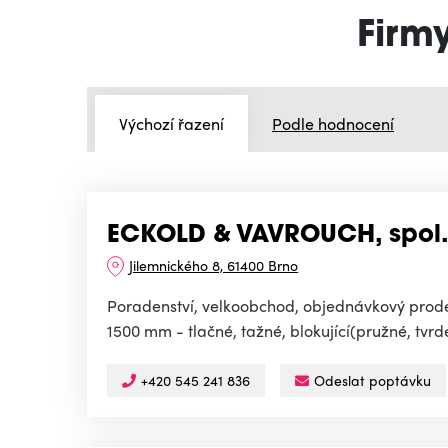
Firmy
Výchozí řazení
Podle hodnocení
ECKOLD & VAVROUCH, spol. s
Jilemnického 8, 61400 Brno
Poradenství, velkoobchod, objednávkový prodej (
1500 mm - tlačné, tažné, blokující(pružné, tvrd
+420 545 241 836
Odeslat poptávku