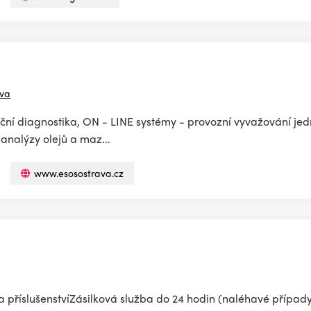
ava
rační diagnostika, ON - LINE systémy - provozní vyvažování je
analýzy olejů a maz...
www.esosostrava.cz
 příslušenstvíZásilková služba do 24 hodin (naléhavé případy