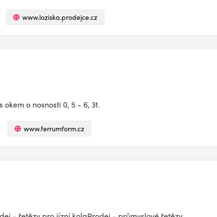
www.loziska.prodejce.cz
okem o nosnosti 0, 5 - 6, 3t.
www.ferrumform.cz
ej - řetězy pro jízní kolaProdej - průmyslové řetězy