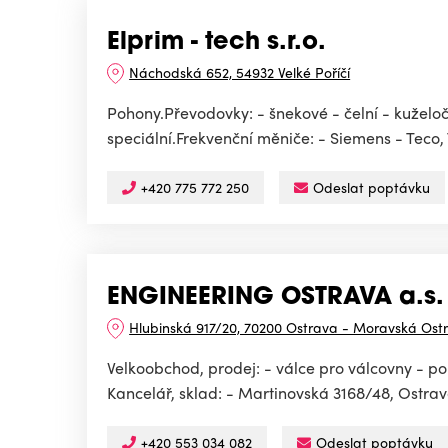
Elprim - tech s.r.o.
Náchodská 652, 54932 Velké Poříčí
Pohony.Převodovky: - šnekové - čelní - kuželoč
speciální.Frekvenční měniče: - Siemens - Teco, T
+420 775 772 250
Odeslat poptávku
ENGINEERING OSTRAVA a.s.
Hlubinská 917/20, 70200 Ostrava - Moravská Ost
Velkoobchod, prodej: - válce pro válcovny - polo
Kancelář, sklad: - Martinovská 3168/48, Ostrava
+420 553 034 082
Odeslat poptávku