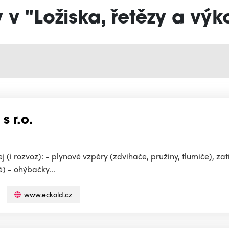
 v "Ložiska, řetězy a vý
 r.o.
i rozvoz): - plynové vzpěry (zdvihače, pružiny, tlumiče), zatí
é) - ohýbačky...
www.eckold.cz