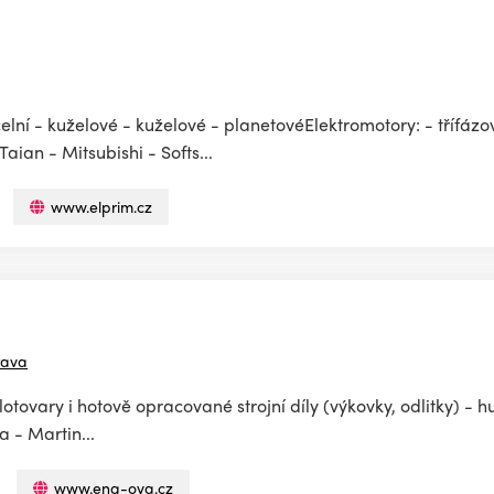
elní - kuželové - kuželové - planetovéElektromotory: - třífázo
aian - Mitsubishi - Softs...
www.elprim.cz
rava
tovary i hotově opracované strojní díly (výkovky, odlitky) - hu
 - Martin...
www.eng-ova.cz