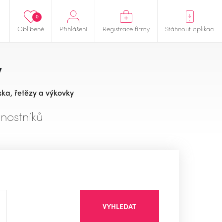
0
Oblíbené
Přihlášení
Registrace firmy
Stáhnout aplikaci
y
ska, řetězy a výkovky
nostníků
VYHLEDAT