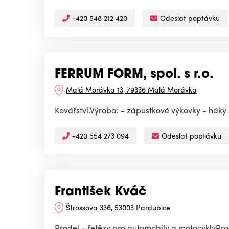
+420 548 212 420
Odeslat poptávku
FERRUM FORM, spol. s r.o.
Malá Morávka 13, 79336 Malá Morávka
Kovářství.Výroba: - zápustkové výkovky - háky s 
+420 554 273 094
Odeslat poptávku
František Kváč
Štrossova 336, 53003 Pardubice
Prodej - řetězy pro automobily a motocyklyProd