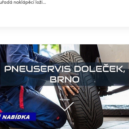
uřadá naklápěcí loži...