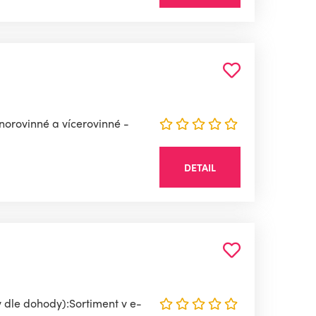
dnorovinné a vícerovinné -
DETAIL
 dle dohody):Sortiment v e-