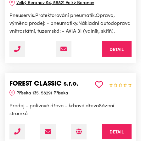
Velký Beranov 94, 58821 Velký Beranov
Pneuservis.Protektorování pneumatik.Oprava,
výměna prodej: - pneumatiky.Nákladní autodoprava
vnitrostátní, tuzemská: - AVIA 31 (valník, skříň).
DETAIL
FOREST CLASSIC s.r.o.
Příseka 135, 58291 Příseka
Prodej - palivové dřevo - krbové dřevoSázení
stromků
DETAIL