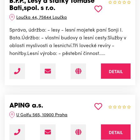
B.F.P., Lesy a statky Tomáše
Bati,spol. s r.o.
Loučka 44, 75644 Loučka
Správa, údržba: - lesy - lesní majetek paní Sonji I.
Bata.Údržba: - vlastní budovy a lesní cesty.Služby v
oblasti myslivosti a lesnictví.Tři lovecké revíry -
honitby.Lesní výroba: - pěstební činnost.....
DETAIL
APING a.s.
U Golfu 565, 10900 Praha
DETAIL