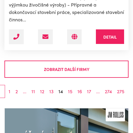
výjimkou živočišné výroby) - Přípravné a
dokončovací stavební práce, specializované stavební
činnos...
DETAIL
ZOBRAZIT DALŠÍ FIRMY
‹
1
2
...
11
12
13
14
15
16
17
...
274
275