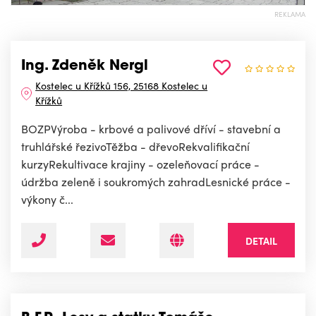
REKLAMA
Ing. Zdeněk Nergl
Kostelec u Křížků 156, 25168 Kostelec u
Křížků
BOZPVýroba - krbové a palivové dříví - stavební a
truhlářské řezivoTěžba - dřevoRekvalifikační
kurzyRekultivace krajiny - ozeleňovací práce -
údržba zeleně i soukromých zahradLesnické práce -
výkony č...
DETAIL