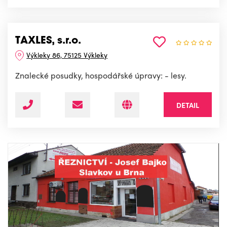
TAXLES, s.r.o.
Výkleky 86, 75125 Výkleky
Znalecké posudky, hospodářské úpravy: - lesy.
DETAIL