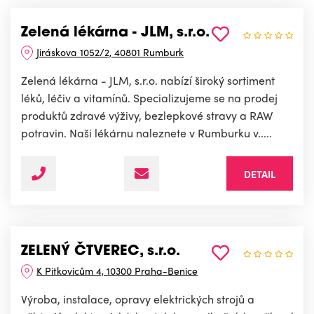
Zelená lékárna - JLM, s.r.o.
Jiráskova 1052/2, 40801 Rumburk
Zelená lékárna - JLM, s.r.o. nabízí široký sortiment
léků, léčiv a vitamínů. Specializujeme se na prodej
produktů zdravé výživy, bezlepkové stravy a RAW
potravin. Naši lékárnu naleznete v Rumburku v.....
DETAIL
ZELENÝ ČTVEREC, s.r.o.
K Pitkovicům 4, 10300 Praha-Benice
Výroba, instalace, opravy elektrických strojů a