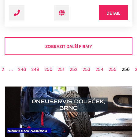
DETAIL
ZOBRAZIT DALŠÍ FIRMY
2
...
248
249
250
251
252
253
254
255
256