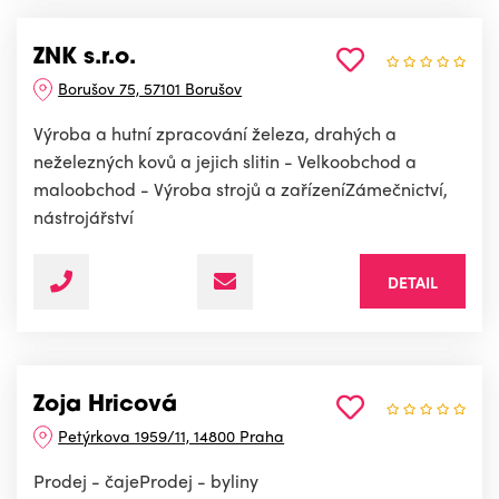
ZNK s.r.o.
Borušov 75, 57101 Borušov
Výroba a hutní zpracování železa, drahých a
neželezných kovů a jejich slitin - Velkoobchod a
maloobchod - Výroba strojů a zařízeníZámečnictví,
nástrojářství
DETAIL
Zoja Hricová
Petýrkova 1959/11, 14800 Praha
Prodej - čajeProdej - byliny