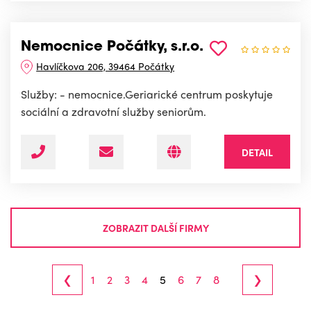
Nemocnice Počátky, s.r.o.
Havlíčkova 206, 39464 Počátky
Služby: - nemocnice.Geriarické centrum poskytuje
sociální a zdravotní služby seniorům.
DETAIL
ZOBRAZIT DALŠÍ FIRMY
‹
›
1
2
3
4
5
6
7
8