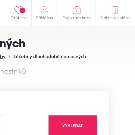
0
Oblíbené
Přihlášení
Registrace firmy
Stáhnout aplikaci
ných
žby
Léčebny dlouhodobě nemocných
nostníků
VYHLEDAT