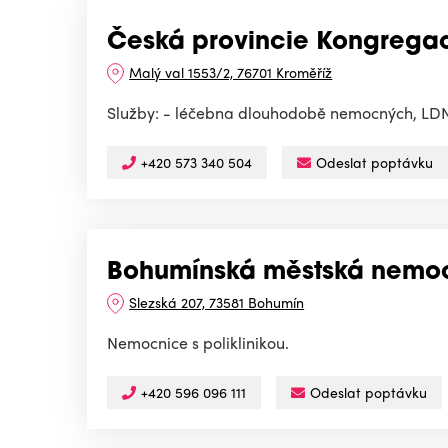
Česká provincie Kongregace
Malý val 1553/2, 76701 Kroměříž
Služby: - léčebna dlouhodobě nemocných, LD
+420 573 340 504
Odeslat poptávku
Bohumínská městská nemocn
Slezská 207, 73581 Bohumín
Nemocnice s poliklinikou.
+420 596 096 111
Odeslat poptávku