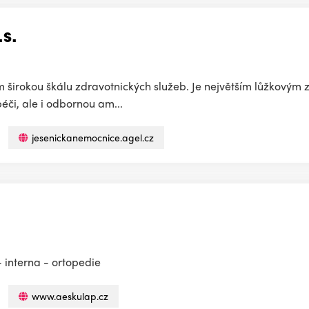
s.
širokou škálu zdravotnických služeb. Je největším lůžkovým z
éči, ale i odbornou am...
jesenickanemocnice.agel.cz
- interna - ortopedie
www.aeskulap.cz