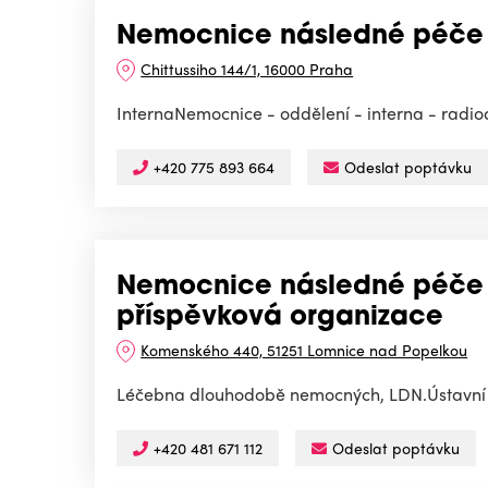
Nemocnice následné péče P
Chittussiho 144/1, 16000 Praha
InternaNemocnice - oddělení - interna - radi
+420 775 893 664
Odeslat poptávku
Nemocnice následné péče s
příspěvková organizace
Komenského 440, 51251 Lomnice nad Popelkou
Léčebna dlouhodobě nemocných, LDN.Ústavní 
+420 481 671 112
Odeslat poptávku