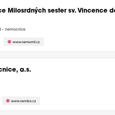
 Milosrdných sester sv. Vincence d
N - nemocnice
www.nemomil.cz
ice, a.s.
www.nembo.cz