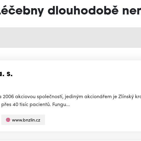
"Léčebny dlouhodobě n
. s.
 2006 akciovou společností, jediným akcionářem je Zlínský kra
řes 40 tisíc pacientů. Fungu...
www.bnzlin.cz