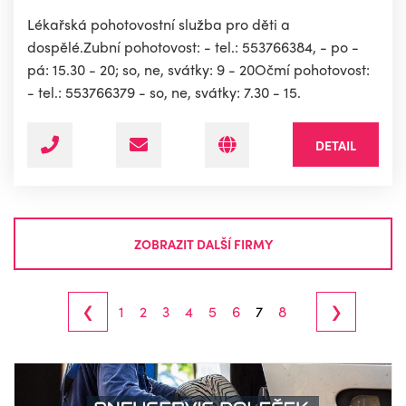
Lékařská pohotovostní služba pro děti a
dospělé.Zubní pohotovost: - tel.: 553766384, - po -
pá: 15.30 - 20; so, ne, svátky: 9 - 20Očmí pohotovost:
- tel.: 553766379 - so, ne, svátky: 7.30 - 15.
DETAIL
ZOBRAZIT DALŠÍ FIRMY
‹
›
1
2
3
4
5
6
7
8