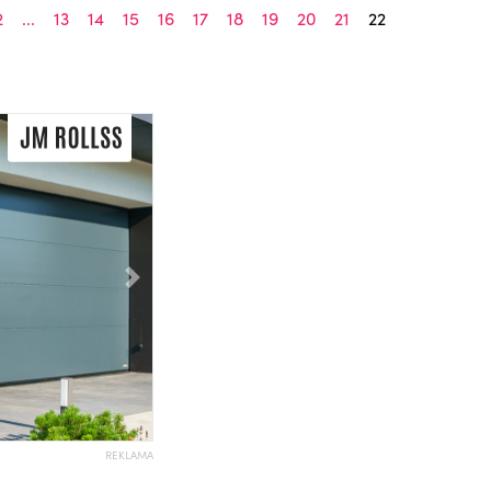
2
...
13
14
15
16
17
18
19
20
21
22
Následující
REKLAMA