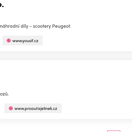
o.
 náhradní díly - scootery Peugeot.
www.yousif.cz
vozů.
www.proautajelinek.cz