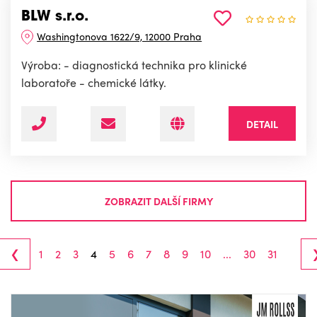
BLW s.r.o.
Washingtonova 1622/9, 12000 Praha
Výroba: - diagnostická technika pro klinické
laboratoře - chemické látky.
DETAIL
ZOBRAZIT DALŠÍ FIRMY
‹
1
2
3
4
5
6
7
8
9
10
...
30
31