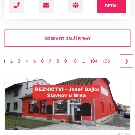
DETAIL
ZOBRAZIT DALŠÍ FIRMY
›
1
2
3
4
5
6
7
8
9
10
...
104
105
REKLAMA