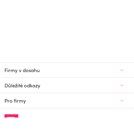
Firmy v dosahu
Důležité odkazy
Pro firmy
Jedinečný firemní
a pracovní portál