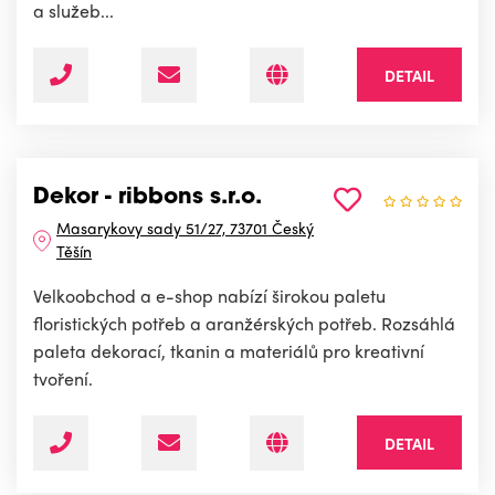
a služeb...
DETAIL
Dekor - ribbons s.r.o.
Masarykovy sady 51/27, 73701 Český
Těšín
Velkoobchod a e-shop nabízí širokou paletu
floristických potřeb a aranžérských potřeb. Rozsáhlá
paleta dekorací, tkanin a materiálů pro kreativní
tvoření.
DETAIL