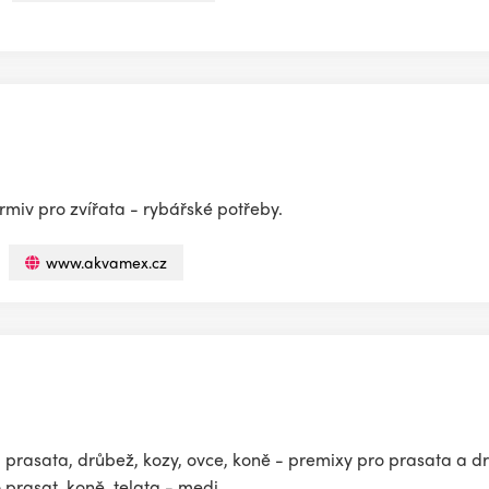
miv pro zvířata - rybářské potřeby.
www.akvamex.cz
 prasata, drůbež, kozy, ovce, koně - premixy pro prasata a d
 prasat, koně, telata - medi...