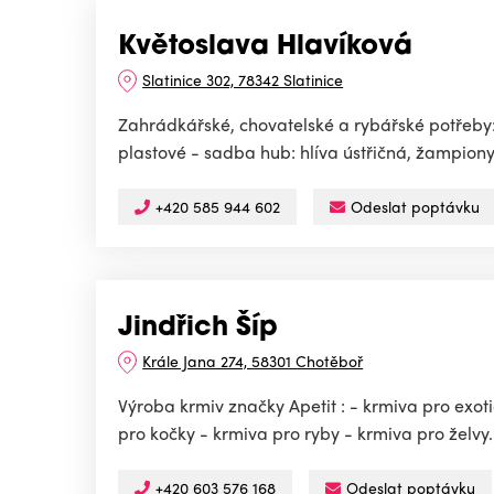
Květoslava Hlavíková
Slatinice 302, 78342 Slatinice
Zahrádkářské, chovatelské a rybářské potřeby: -
plastové - sadba hub: hlíva ústřičná, žampiony 
+420 585 944 602
Odeslat poptávku
Jindřich Šíp
Krále Jana 274, 58301 Chotěboř
Výroba krmiv značky Apetit : - krmiva pro exot
pro kočky - krmiva pro ryby - krmiva pro želvy.
+420 603 576 168
Odeslat poptávku