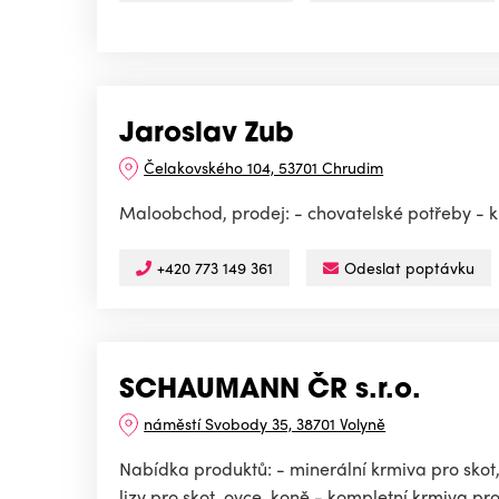
Jaroslav Zub
Čelakovského 104, 53701 Chrudim
Maloobchod, prodej: - chovatelské potřeby - kr
+420 773 149 361
Odeslat poptávku
SCHAUMANN ČR s.r.o.
náměstí Svobody 35, 38701 Volyně
Nabídka produktů: - minerální krmiva pro skot,
lizy pro skot, ovce, koně - kompletní krmiva pro