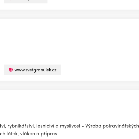
www.svetgranulek.cz
í, rybníkářství, lesnictví a myslivost - Výroba potravinářský
h látek, vláken a příprav...