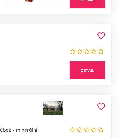
DETAIL
růbež - minerální