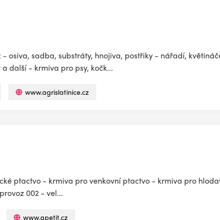
 osiva, sadba, substráty, hnojiva, postřiky - nářadí, květináč
a další - krmiva pro psy, kočk...
www.agrislatinice.cz
ické ptactvo - krmiva pro venkovní ptactvo - krmiva pro hloda
provoz 002 - vel...
www.apetit.cz