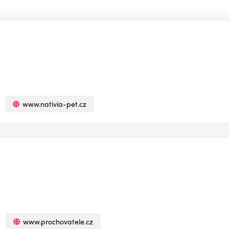
www.nativia-pet.cz
www.prochovatele.cz