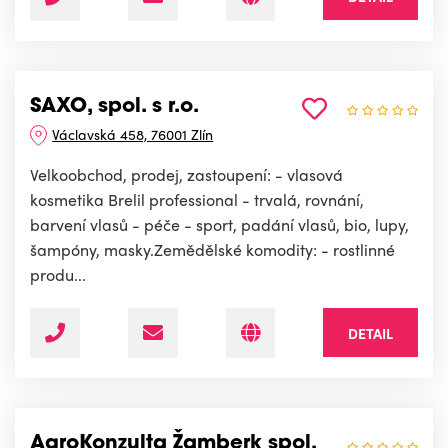
SAXO, spol. s r.o.
Václavská 458, 76001 Zlín
Velkoobchod, prodej, zastoupení: - vlasová
kosmetika Brelil professional - trvalá, rovnání,
barvení vlasů - péče - sport, padání vlasů, bio, lupy,
šampóny, masky.Zemědělské komodity: - rostlinné
produ...
DETAIL
AgroKonzulta Žamberk spol.