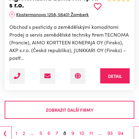
s r.o.
Klostermanova 1258, 56401 Žamberk
Obchod s pesticidy a zemědělskými komoditami
Prodej a servis zemědělské techniky firem TECNOMA
(Francie), AIMO KORTTEEN KONEPAJA OY (Finsko),
AKP s.r.o. (Česká republika), JUNKKARI OY (Finsko) -
postř...
DETAIL
ZOBRAZIT DALŠÍ FIRMY
‹
1
2
...
5
6
7
8
9
10
11
...
93
94