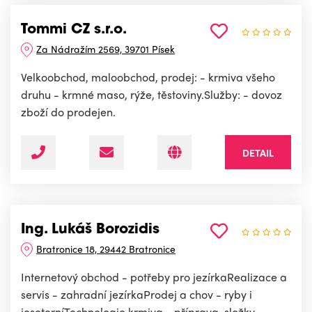
Tommi CZ s.r.o.
Za Nádražím 2569, 39701 Písek
Velkoobchod, maloobchod, prodej: - krmiva všeho
druhu - krmné maso, rýže, těstoviny.Služby: - dovoz
zboží do prodejen.
DETAIL
Ing. Lukáš Borozidis
Bratronice 18, 29442 Bratronice
Internetový obchod - potřeby pro jezírkaRealizace a
servis - zahradní jezírkaProdej a chov - ryby i
jeseterníTechnologie krmiva - příprava, složky