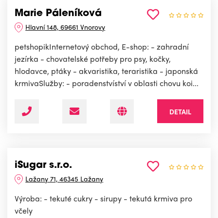
Marie Páleníková
Hlavní 148, 69661 Vnorovy
petshopikInternetový obchod, E-shop: - zahradní
jezírka - chovatelské potřeby pro psy, kočky,
hlodavce, ptáky - akvaristika, teraristika - japonská
krmivaSlužby: - poradenstvíství v oblasti chovu koi...
DETAIL
iSugar s.r.o.
Lažany 71, 46345 Lažany
Výroba: - tekuté cukry - sirupy - tekutá krmiva pro
včely