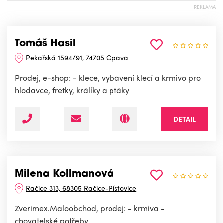
REKLAMA
Tomáš Hasil
Pekařská 1594/91, 74705 Opava
Prodej, e-shop: - klece, vybavení klecí a krmivo pro
hlodavce, fretky, králíky a ptáky
DETAIL
Milena Kollmanová
Račice 313, 68305 Račice-Pístovice
Zverimex.Maloobchod, prodej: - krmiva -
chovatelské potřeby.