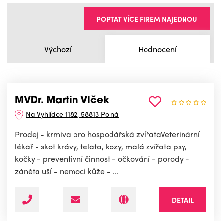
POPTAT VÍCE FIREM NAJEDNOU
Výchozí
Hodnocení
MVDr. Martin Vlček
Na Vyhlídce 1182, 58813 Polná
Prodej - krmiva pro hospodářská zvířataVeterinární
lékař - skot krávy, telata, kozy, malá zvířata psy,
kočky - preventivní činnost - očkování - porody -
záněta uší - nemoci kůže - ...
DETAIL