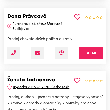
Dana Právcová
Purcnerova 61, 67602 Moravské
Budějovice
Prodej chovatelských potřeb a krmiv.
DETAIL
Žaneta Lodzianová
Frýdecká 2037/78, 73701 Český Těšín
Prodej, e-shop - jezdecké potřeby - stájové vybavení
- krmivo - ohrady a ohradníky - potřeby pro chov
skotu, ovcí, prasat, drůbeže.