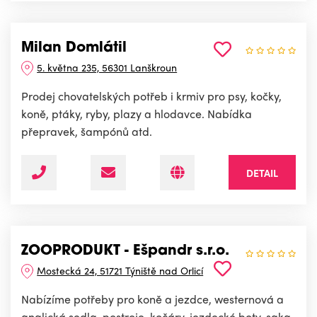
Milan Domlátil
5. května 235, 56301 Lanškroun
Prodej chovatelských potřeb i krmiv pro psy, kočky,
koně, ptáky, ryby, plazy a hlodavce. Nabídka
přepravek, šampónů atd.
DETAIL
ZOOPRODUKT - Ešpandr s.r.o.
Mostecká 24, 51721 Týniště nad Orlicí
Nabízíme potřeby pro koně a jezdce, westernová a
anglická sedla, postroje, kočáry, jezdecké boty, saka,