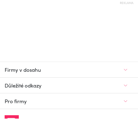
REKLAMA
Firmy v dosahu
Důležité odkazy
Pro firmy
Jedinečný firemní
a pracovní portál