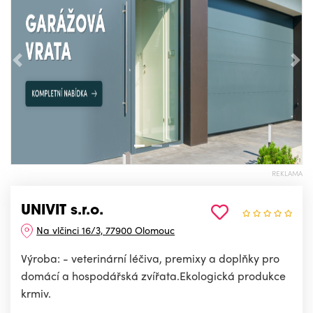
Předchozí
Nás
REKLAMA
UNIVIT s.r.o.
Na vlčinci 16/3, 77900 Olomouc
Výroba: - veterinární léčiva, premixy a doplňky pro
domácí a hospodářská zvířata.Ekologická produkce
krmiv.