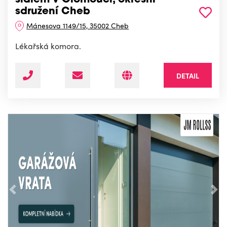
sídlem v Olomouci, okresní
sdružení Cheb
Mánesova 1149/15, 35002 Cheb
Lékařská komora.
DETAIL
Předchozí
Nás