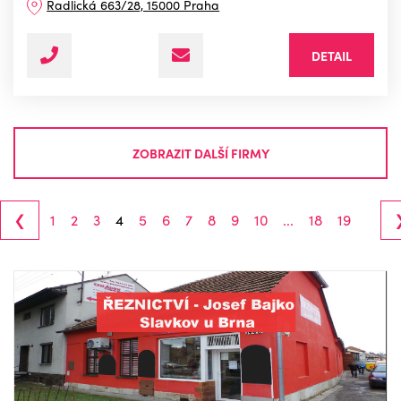
Radlická 663/28, 15000 Praha
DETAIL
ZOBRAZIT DALŠÍ FIRMY
‹
1
2
3
4
5
6
7
8
9
10
...
18
19