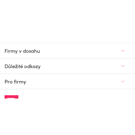
Firmy v dosahu
Důležité odkazy
Pro firmy
Jedinečný firemní
a pracovní portál
© Firmy v dosahu.cz