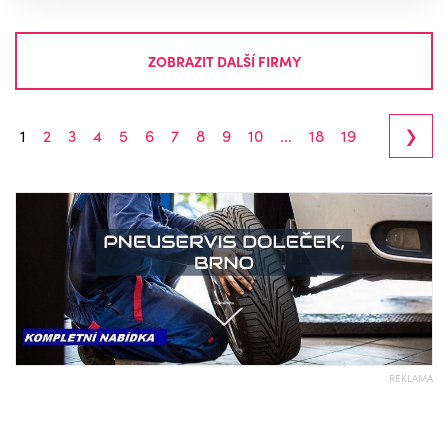
ZOBRAZIT DALŠÍ FIRMY
›
1
2
3
4
5
6
7
8
9
10
...
18
19
REKLAMA