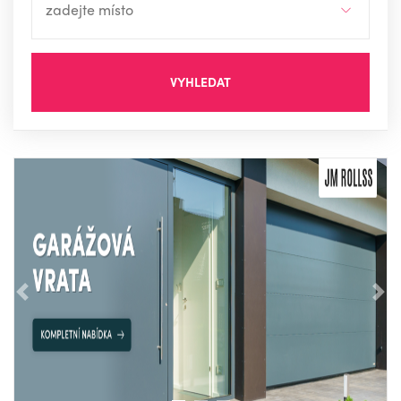
VYHLEDAT
Předchozí
Nás