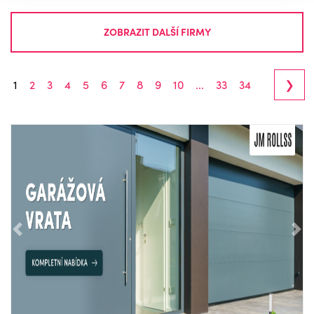
ZOBRAZIT DALŠÍ FIRMY
›
1
2
3
4
5
6
7
8
9
10
...
33
34
Předchozí
Nás