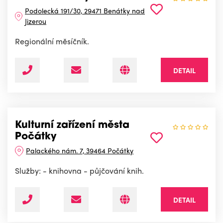
Podolecká 191/30, 29471 Benátky nad
Jizerou
Regionální měsíčník.
DETAIL
Kulturní zařízení města
Počátky
Palackého nám. 7, 39464 Počátky
Služby: - knihovna - půjčování knih.
DETAIL