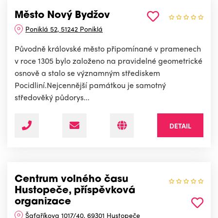
Město Nový Bydžov
Poniklá 52, 51242 Poniklá
Původně královské město připomínané v pramenech
v roce 1305 bylo založeno na pravidelné geometrické
osnově a stalo se významným střediskem
Pocidliní.Nejcennější památkou je samotný
středověký půdorys...
DETAIL
Centrum volného času
Hustopeče, příspěvková
organizace
Šafaříkova 1017/40, 69301 Hustopeče