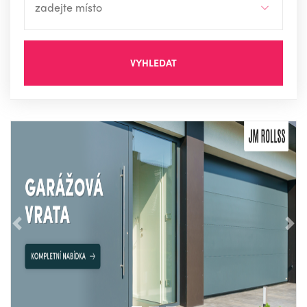
VYHLEDAT
Předchozí
Nás