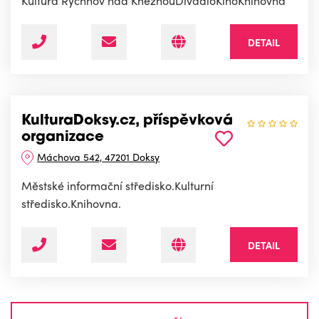
Kultura Rychnov nad KněžnouDivadloKinoKnihovna
DETAIL
KulturaDoksy.cz, příspěvková
organizace
Máchova 542, 47201 Doksy
Městské informační středisko.Kulturní
středisko.Knihovna.
DETAIL