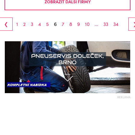
ZOBRAZIT DALŠÍ FIRMY
‹
1
2
3
4
5
6
7
8
9
10
...
33
34
REKLAMA