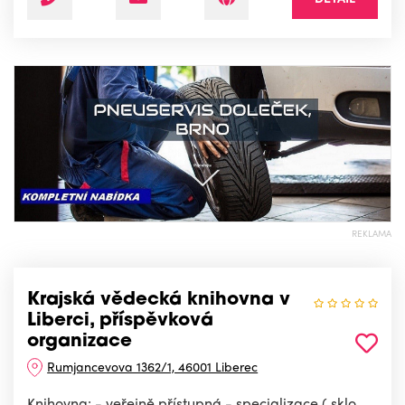
REKLAMA
Krajská vědecká knihovna v
Liberci, příspěvková
organizace
Rumjancevova 1362/1, 46001 Liberec
Knihovna: - veřejně přístupná - specializace ( sklo,