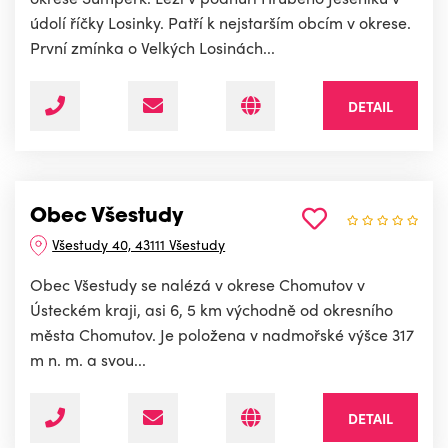
údolí říčky Losinky. Patří k nejstarším obcím v okrese.
První zmínka o Velkých Losinách...
DETAIL
Obec Všestudy
Všestudy 40, 43111 Všestudy
Obec Všestudy se nalézá v okrese Chomutov v
Ústeckém kraji, asi 6, 5 km východně od okresního
města Chomutov. Je položena v nadmořské výšce 317
m n. m. a svou...
DETAIL