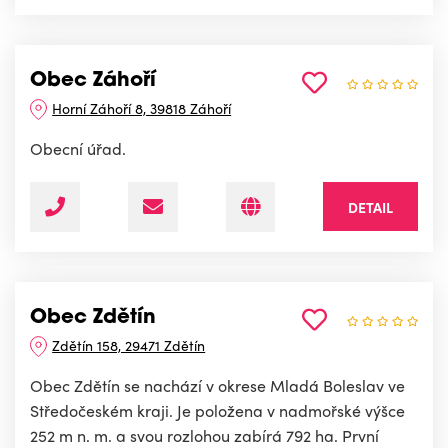
Obec Záhoří
Horní Záhoří 8, 39818 Záhoří
Obecní úřad.
DETAIL
Obec Zdětín
Zdětín 158, 29471 Zdětín
Obec Zdětín se nachází v okrese Mladá Boleslav ve
Středočeském kraji. Je položena v nadmořské výšce
252 m n. m. a svou rozlohou zabírá 792 ha. První