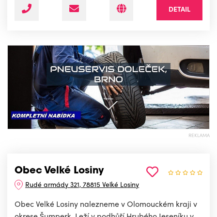
DETAIL
REKLAMA
Obec Velké Losiny
Rudé armády 321, 78815 Velké Losiny
Obec Velké Losiny nalezneme v Olomouckém kraji v
okrese Šumperk. Leží v podhůří Hrubého Jeseníku v