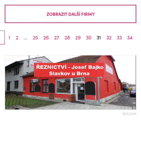
ZOBRAZIT DALŠÍ FIRMY
1
2
...
25
26
27
28
29
30
31
32
33
34
REKLAMA