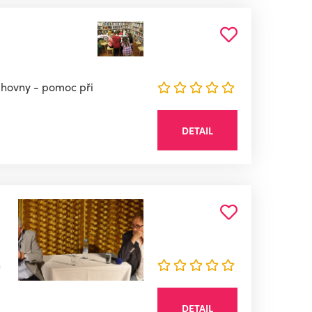
nihovny - pomoc při
DETAIL
h
DETAIL