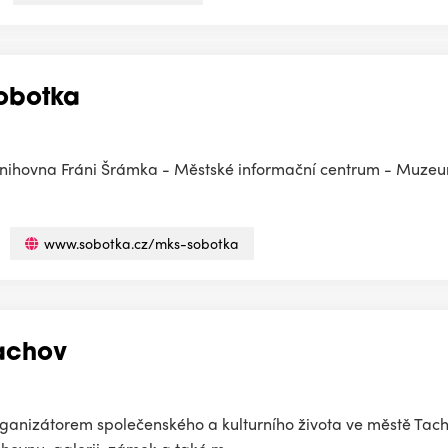
Sobotka
 knihovna Fráni Šrámka - Městské informační centrum - Muzeu
www.sobotka.cz/mks-sobotka
Tachov
organizátorem společenského a kulturního života ve městě Tac