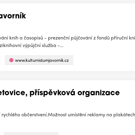
Javorník
ání knih a časopisů - prezenční půjčování z fondů příruční k
iknihovní výpůjční služba -...
www.kulturnidumjavornik.cz
Letovice, příspěvková organizace
ění rychlého občerstvení.Možnost umístění reklamy na plakátec