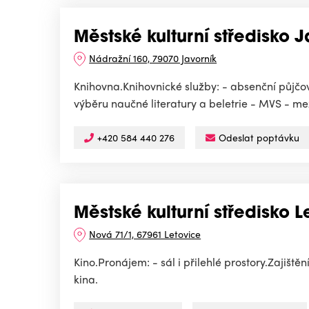
Městské kulturní středisko 
Nádražní 160, 79070 Javorník
Knihovna.Knihovnické služby: - absenční půjčov
výběru naučné literatury a beletrie - MVS - mez
+420 584 440 276
Odeslat poptávku
Městské kulturní středisko 
Nová 71/1, 67961 Letovice
Kino.Pronájem: - sál i přilehlé prostory.Zajišt
kina.