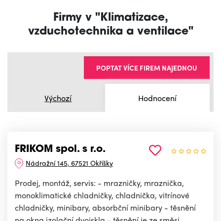
Firmy v "Klimatizace,
vzduchotechnika a ventilace"
POPTAT VÍCE FIREM NAJEDNOU
Výchozí
Hodnocení
FRIKOM spol. s r.o.
Nádražní 145, 67521 Okříšky
Prodej, montáž, servis: - mrazničky, mraznička,
monoklimatické chladničky, chladnička, vitrínové
chladničky, minibary, absorbční minibary - těsnění
na okna izolační dvojskla - těsnění je ze směsi