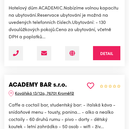
Hotelový dům ACADEMIC.Nabízíme volnou kapacitu
na ubytování.Reservace ubytování je možná na
uvedených telefonních číslech.Ubytování: - 130
dvoulůžkových pokojů.Cena za ubytování, včetně
DPH a poplatků...
DETAIL
ACADEMY BAR s.r.o.
Kovářská 13/12a, 76701 Kroměříž
Caffe a coctail bar, studentský bar: - italská káva -
snídaňové menu - tousty, panina... - alko a nealko
coctaily - 60 druhů rumu - pivo - dorty - dětský
koutek - letní zahrádka - 50 osob - wifi - živ...