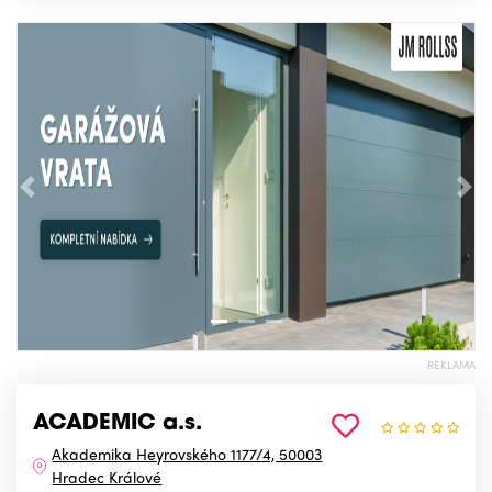
Předchozí
Nás
REKLAMA
ACADEMIC a.s.
Akademika Heyrovského 1177/4, 50003
Hradec Králové