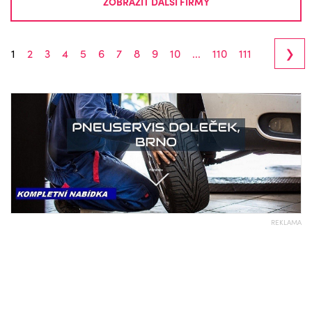
ZOBRAZIT DALŠÍ FIRMY
›
1
2
3
4
5
6
7
8
9
10
...
110
111
REKLAMA