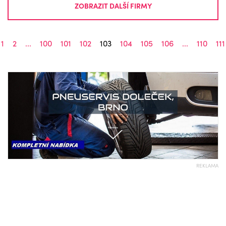
ZOBRAZIT DALŠÍ FIRMY
1
2
...
100
101
102
103
104
105
106
...
110
111
REKLAMA