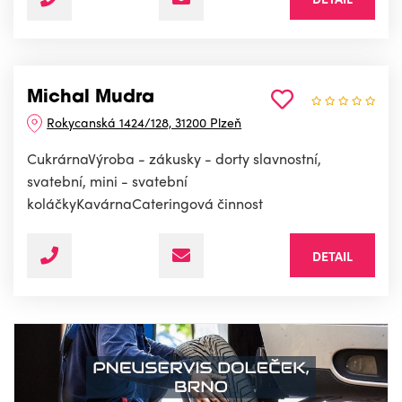
Michal Mudra
Rokycanská 1424/128, 31200 Plzeň
CukrárnaVýroba - zákusky - dorty slavnostní,
svatební, mini - svatební
koláčkyKavárnaCateringová činnost
DETAIL