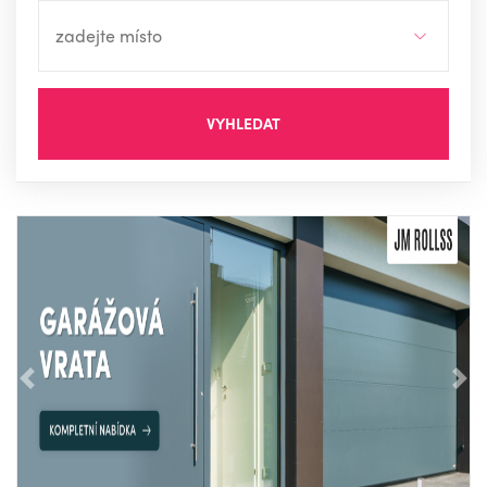
VYHLEDAT
Předchozí
Nás