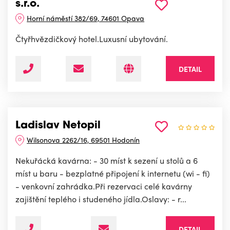
s.r.o.
Horní náměstí 382/69, 74601 Opava
Čtyřhvězdičkový hotel.Luxusní ubytování.
DETAIL
Ladislav Netopil
Wilsonova 2262/16, 69501 Hodonín
Nekuřácká kavárna: - 30 míst k sezení u stolů a 6
míst u baru - bezplatné připojení k internetu (wi - fi)
- venkovní zahrádka.Při rezervaci celé kavárny
zajištění teplého i studeného jídla.Oslavy: - r...
DETAIL