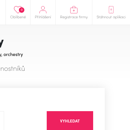
0
Oblíbené
Přihlášení
Registrace firmy
Stáhnout aplikaci
y
y, orchestry
nostníků
VYHLEDAT