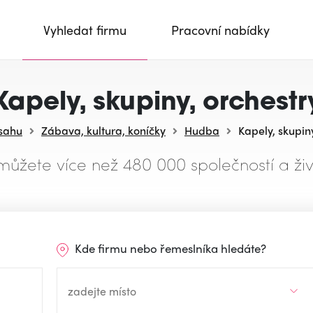
Vyhledat firmu
Pracovní nabídky
Kapely, skupiny, orchestr
osahu
Zábava, kultura, koníčky
Hudba
Kapely, skupin
můžete více než 480 000 společností a živ
Kde firmu nebo řemeslníka hledáte?