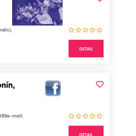
mělci,
DETAIL
nín,
 189e-mail:
DETAIL