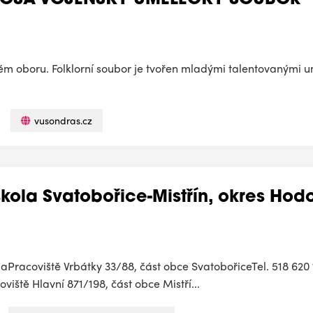
OSA VOJENSKÝ UMĚLECKÝ SOUBOR
svém oboru. Folklorní soubor je tvořen mladými talentovanými u
vusondras.cz
kola Svatobořice-Mistřín, okres Hodo
aPracoviště Vrbátky 33/88, část obce SvatobořiceTel. 518 620
iště Hlavní 871/198, část obce Mistří...