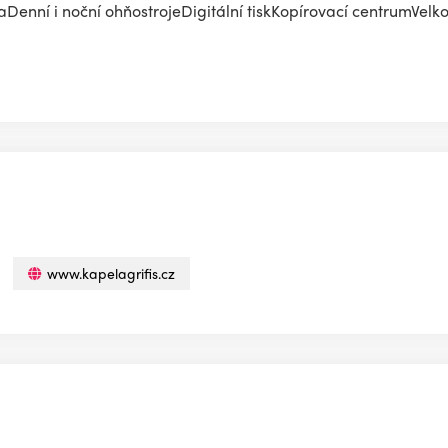
enní i noční ohňostrojeDigitální tiskKopírovací centrumVelko
www.kapelagrifis.cz