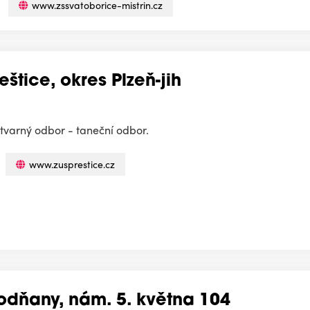
www.zssvatoborice-mistrin.cz
štice, okres Plzeň-jih
tvarný odbor - taneční odbor.
www.zusprestice.cz
odňany, nám. 5. května 104