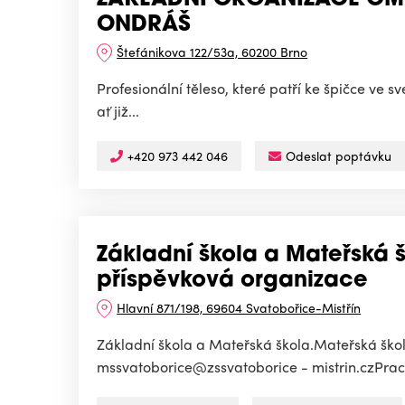
ZÁKLADNÍ ORGANIZACE ČM
ONDRÁŠ
Štefánikova 122/53a, 60200 Brno
Profesionální těleso, které patří ke špičce ve 
ať již...
+420 973 442 046
Odeslat poptávku
Základní škola a Mateřská š
příspěvková organizace
Hlavní 871/198, 69604 Svatobořice-Mistřín
Základní škola a Mateřská škola.Mateřská škol
mssvatoborice@zssvatoborice - mistrin.czPracov