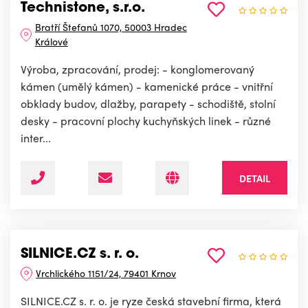
Technistone, s.r.o.
Bratří Štefanů 1070, 50003 Hradec
Králové
Výroba, zpracování, prodej: - konglomerovaný
kámen (umělý kámen) - kamenické práce - vnitřní
obklady budov, dlažby, parapety - schodiště, stolní
desky - pracovní plochy kuchyňských linek - různé
inter...
DETAIL
SILNICE.CZ s. r. o.
Vrchlického 1151/24, 79401 Krnov
SILNICE.CZ s. r. o. je ryze česká stavební firma, která