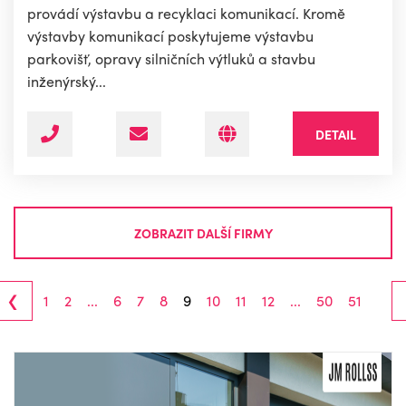
provádí výstavbu a recyklaci komunikací. Kromě
výstavby komunikací poskytujeme výstavbu
parkovišť, opravy silničních výtluků a stavbu
inženýrský...
DETAIL
ZOBRAZIT DALŠÍ FIRMY
‹
1
2
...
6
7
8
9
10
11
12
...
50
51