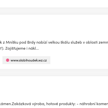
z Mníšku pod Brdy nabízí velkou škálu služeb v oblasti zemn
. Zajišťujeme i nákl...
www.slabihoudek.wz.cz
kámen.Zakázková výroba, hotové produkty: - náhrobní kameny