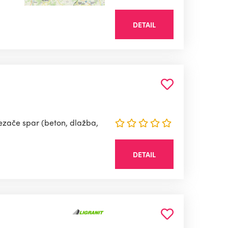
DETAIL
řezače spar (beton, dlažba,
DETAIL