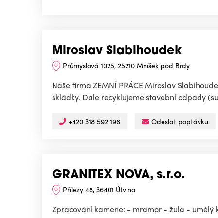
Miroslav Slabihoudek
Průmyslová 1025, 25210 Mníšek pod Brdy
Naše firma ZEMNÍ PRÁCE Miroslav Slabihoudek 
skládky. Dále recyklujeme stavební odpady (suť)
+420 318 592 196
Odeslat poptávku
GRANITEX NOVA, s.r.o.
Přílezy 48, 36401 Útvina
Zpracování kamene: - mramor - žula - umělý 