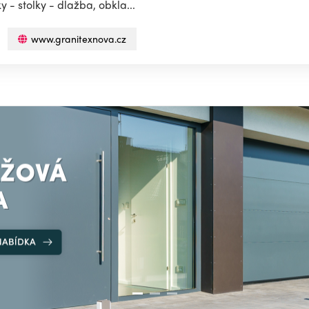
- stolky - dlažba, obkla...
www.granitexnova.cz