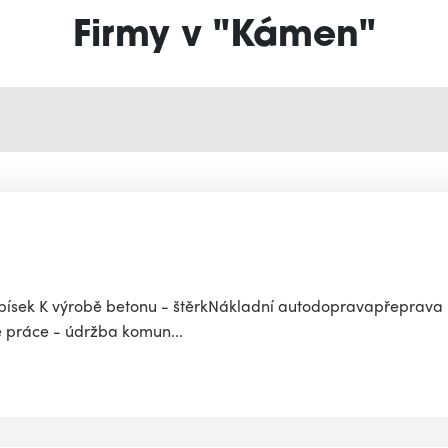
Firmy v "Kámen"
ísek K výrobě betonu - štěrkNákladní autodopravapřeprava - 
é práce - údržba komun...