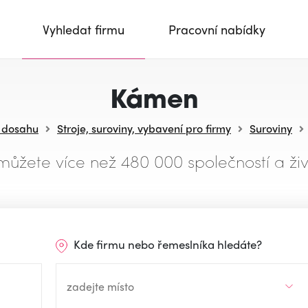
Vyhledat firmu
Pracovní nabídky
Kámen
v dosahu
Stroje, suroviny, vybavení pro firmy
Suroviny
můžete více než 480 000 společností a živ
Kde firmu nebo řemeslníka hledáte?