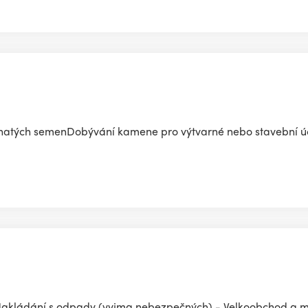
lejnatých semenDobývání kamene pro výtvarné nebo stavební úč
 Nakládání s odpady (vyjma nebezpečných) - Velkoobchod a