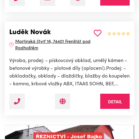
Luděk Novák
Martinská čtvrť 16, 74401 Frenštát pod
Radhoštěm
Výroba, prodej: - pískovcový obklad, umělý kámen -
betonové výrobky - plotové díly (oplocení).Prodej: -
obkladačky, obklady - dlaždičky, blažby do koupelen
- kamna, krbové vložky ABX, ITAAS SOHN, BEF,...
DETAIL