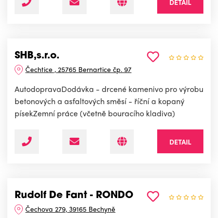
DETAIL
SHB,s.r.o.
Čechtice , 25765 Bernartice čp. 97
AutodopravaDodávka - drcené kamenivo pro výrobu
betonových a asfaltových směsí - říční a kopaný
písekZemní práce (včetně bouracího kladiva)
DETAIL
Rudolf De Fant - RONDO
Čechova 279, 39165 Bechyně