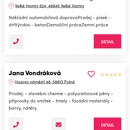
Velké Hamry 624, 46845 Velké Hamry
Nákladní automobilová dopravaProdej - písek -
drťVýroba - betonDemoliční práceZemní práce
DETAIL
Jana Vondráková
Husovo náměstí 48, 58813 Polná
Prodej: - stavební chemie - polyuretanové pěny -
přípravky do omítek - tmely - fasádní materiály -
barvy, nátěry.
DETAIL