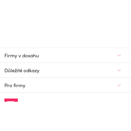
Firmy v dosahu
Důležité odkazy
Pro firmy
Jedinečný firemní
a pracovní portál
© Firmy v dosahu.cz