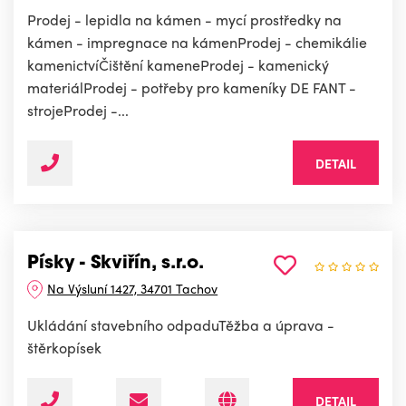
Prodej - lepidla na kámen - mycí prostředky na
kámen - impregnace na kámenProdej - chemikálie
kamenictvíČištění kameneProdej - kamenický
materiálProdej - potřeby pro kameníky DE FANT -
strojeProdej -...
DETAIL
Písky - Skviřín, s.r.o.
Na Výsluní 1427, 34701 Tachov
Ukládání stavebního odpaduTěžba a úprava -
štěrkopísek
DETAIL