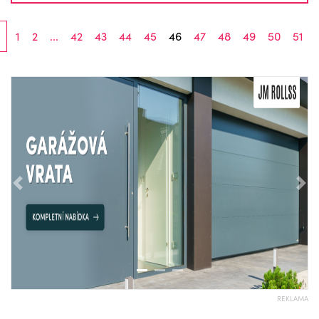
1
2
...
42
43
44
45
46
47
48
49
50
51
Předchozí
Nás
REKLAMA